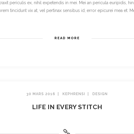
t periculis ex, nihil expetendis in mei. Mei an pericula euripidis, hinc 
rem tincidunt vix at, vel pertinax sensibus id, error epicurei mea et. Mea 
READ MORE
30 MARS 2016
KEPHRENSI
DESIGN
LIFE IN EVERY STITCH