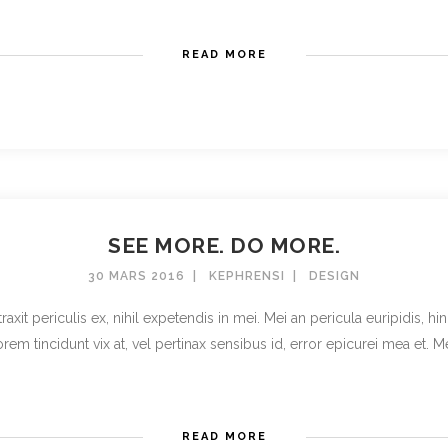
READ MORE
SEE MORE. DO MORE.
30 MARS 2016
KEPHRENSI
DESIGN
t periculis ex, nihil expetendis in mei. Mei an pericula euripidis, hinc 
rem tincidunt vix at, vel pertinax sensibus id, error epicurei mea et. Mea 
READ MORE