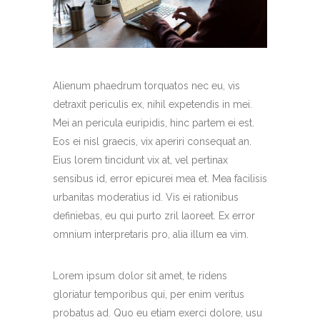
Alienum phaedrum torquatos nec eu, vis
detraxit periculis ex, nihil expetendis in mei.
Mei an pericula euripidis, hinc partem ei est.
Eos ei nisl graecis, vix aperiri consequat an.
Eius lorem tincidunt vix at, vel pertinax
sensibus id, error epicurei mea et. Mea facilisis
urbanitas moderatius id. Vis ei rationibus
definiebas, eu qui purto zril laoreet. Ex error
omnium interpretaris pro, alia illum ea vim.
Lorem ipsum dolor sit amet, te ridens
gloriatur temporibus qui, per enim veritus
probatus ad. Quo eu etiam exerci dolore, usu