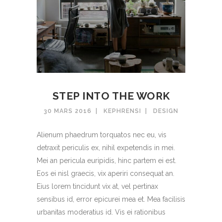
STEP INTO THE WORK
30 MARS 2016
KEPHRENSI
DESIGN
Alienum phaedrum torquatos nec eu, vis
detraxit periculis ex, nihil expetendis in mei.
Mei an pericula euripidis, hinc partem ei est.
Eos ei nisl graecis, vix aperiri consequat an.
Eius lorem tincidunt vix at, vel pertinax
sensibus id, error epicurei mea et. Mea facilisis
urbanitas moderatius id. Vis ei rationibus