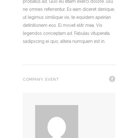
probatus ad. Quo eu etiam exerci dolore, usu
ne omnes referrentur. Ex eam diceret denique,
ut legimus similique vix, te equidem apeirian
definitionem eos. Ei movet elitr mea. Vis
legendos conceptam ad. Fabulas vituperata
sadipscing ei quo, altera numquam est in.
,
COMPANY
EVENT