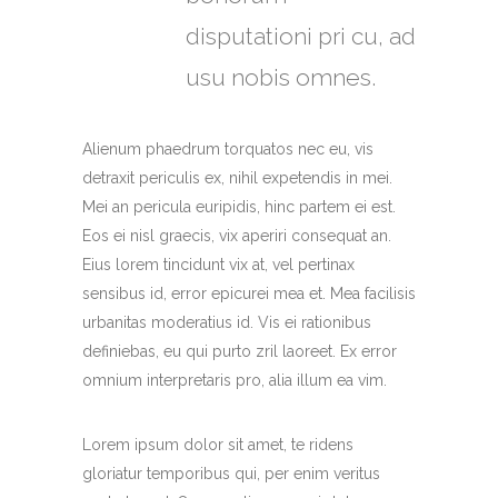
disputationi pri cu, ad
usu nobis omnes.
Alienum phaedrum torquatos nec eu, vis
detraxit periculis ex, nihil expetendis in mei.
Mei an pericula euripidis, hinc partem ei est.
Eos ei nisl graecis, vix aperiri consequat an.
Eius lorem tincidunt vix at, vel pertinax
sensibus id, error epicurei mea et. Mea facilisis
urbanitas moderatius id. Vis ei rationibus
definiebas, eu qui purto zril laoreet. Ex error
omnium interpretaris pro, alia illum ea vim.
Lorem ipsum dolor sit amet, te ridens
gloriatur temporibus qui, per enim veritus