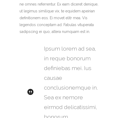
ne omnes referrentur. Ex eam diceret denique,
ut legimus similique vix, te equidem apeirian
definitionem eos. Ei movet elitr mea. Vis
legendos conceptam ad. Fabulas vituperata
sadipscing ei quo, altera numquam est in.
Ipsum lorem ad sea,
in reque bonorum
definiebas mei. Ius
causae
conclusionemque in.
Sea ex nemore
eirmod delicatissimi,
bonorum