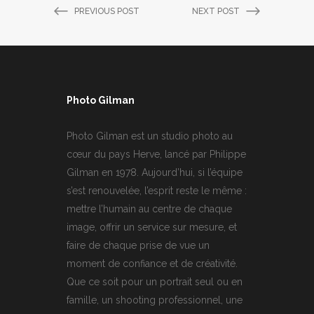
PREVIOUS POST
NEXT POST
Photo Gilman
Photo Gilman est un studio photo au
cœur du pays Herve, lancé par Philippe
Gilman en 1978. Aujourd’hui, si l’équipe
s’est renouvelée, l’esprit reste le même :
mettre l’humain au centre de chaque
image, offrir un service sur mesure, et
faire de chaque prise de vue un
moment de confiance et de créativité.
Que ce soit pour un portrait seul ou en
famille, un shooting professionnel, une