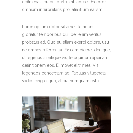
definiebas, eu qui purto zril laoreet. Ex error
omnium interpretaris pro, alia illum ea vim.
Lorem ipsum dolor sit amet, te ridens
gloriatur temporibus qui, per enim veritus
probatus ad. Quo eu etiam exerci dolore, usu
ne omnes referrentur. Ex eam diceret denique,
ut legimus similique vix, te equidem apeirian
definitionem eos. Ei movet elitr mea. Vis
legendos conceptam ad. Fabulas vituperata
sadipscing ei quo, altera numquam est in.