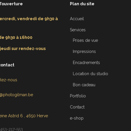
d’ouverture
Plan du site
ercredi, vendredi de 9h30 à
Accueil
Services
e 9h30 à 16h00
Prises de vue
 jeudi sur rendez-vous
Impressions
Encadrements
contact
Location du studio
lez-nous
Bon cadeau
o@photogilman.be
Portfolio
Contact
ine Astrid 6 , 4650 Herve
e-shop
453-217-553