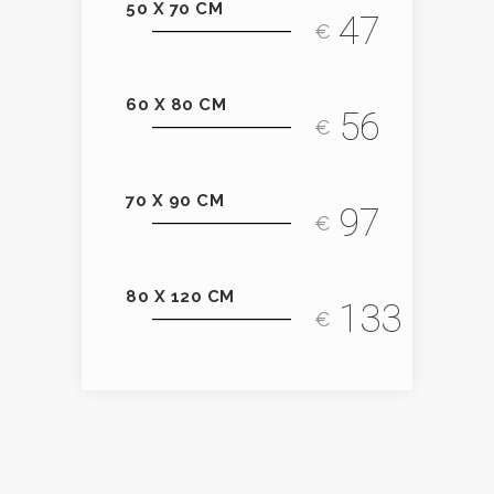
50 X 70 CM
47
€
60 X 80 CM
56
€
70 X 90 CM
97
€
80 X 120 CM
133
€