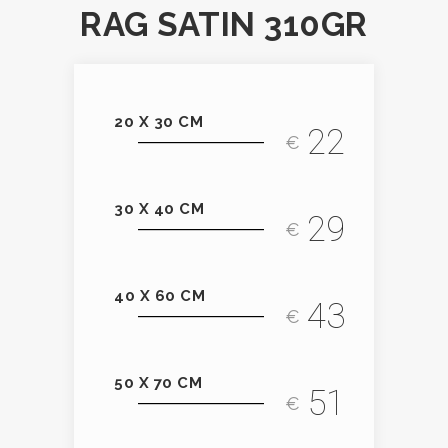
RAG SATIN 310GR
20 X 30 CM
22
€
30 X 40 CM
29
€
40 X 60 CM
43
€
50 X 70 CM
51
€