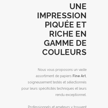
UNE
IMPRESSION
PIQUÉE ET
RICHE EN
GAMME DE
COULEURS
Nous vous proposons un vaste
assortiment de papiers
Fine Art
,
soigneusement testés et sélectionnés
pour leurs spécificités techniques et leurs
rendu exceptionnel.
Professionnels et amateurs y trouvent