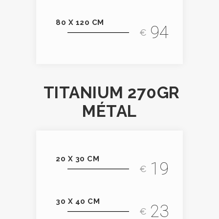
80 X 120 CM
94
€
TITANIUM 270GR
MÉTAL
20 X 30 CM
19
€
30 X 40 CM
23
€