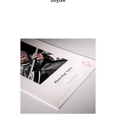
285GR