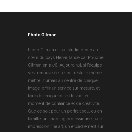
Photo Gilman
Photo Gilman est un studio photo au
cœur du pays Herve, lancé par Philippe
Gilman en 1978. Aujourd’hui, si l’équipe
s’est renouvelée, l’esprit reste le même :
mettre l’humain au centre de chaque
image, offrir un service sur mesure, et
faire de chaque prise de vue un
moment de confiance et de créativité.
Que ce soit pour un portrait seul ou en
famille, un shooting professionnel, une
impression fine art, un encadrement sur