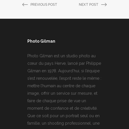
PREVIOUS POST
NEXT POST
Photo Gilman
Photo Gilman est un studio photo au
cœur du pays Herve, lancé par Philippe
Gilman en 1978. Aujourd’hui, si l’équipe
s’est renouvelée, l’esprit reste le même :
mettre l’humain au centre de chaque
image, offrir un service sur mesure, et
faire de chaque prise de vue un
moment de confiance et de créativité.
Que ce soit pour un portrait seul ou en
famille, un shooting professionnel, une