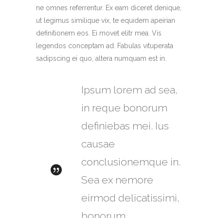
ne omnes referrentur. Ex eam diceret denique,
ut legimus similique vix, te equidem apeirian
definitionem eos. Ei movet elitr mea. Vis
legendos conceptam ad. Fabulas vituperata
sadipscing ei quo, altera numquam est in.
Ipsum lorem ad sea,
in reque bonorum
definiebas mei. Ius
causae
conclusionemque in.
Sea ex nemore
eirmod delicatissimi,
bonorum