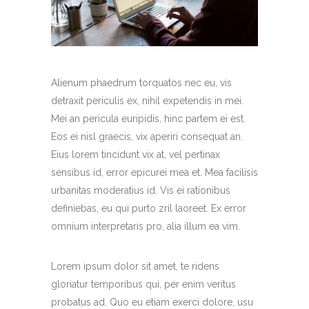
Alienum phaedrum torquatos nec eu, vis
detraxit periculis ex, nihil expetendis in mei.
Mei an pericula euripidis, hinc partem ei est.
Eos ei nisl graecis, vix aperiri consequat an.
Eius lorem tincidunt vix at, vel pertinax
sensibus id, error epicurei mea et. Mea facilisis
urbanitas moderatius id. Vis ei rationibus
definiebas, eu qui purto zril laoreet. Ex error
omnium interpretaris pro, alia illum ea vim.
Lorem ipsum dolor sit amet, te ridens
gloriatur temporibus qui, per enim veritus
probatus ad. Quo eu etiam exerci dolore, usu