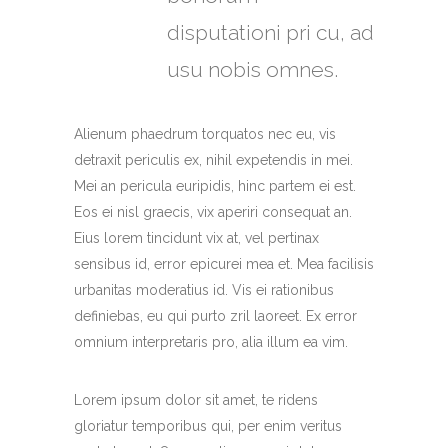
disputationi pri cu, ad
usu nobis omnes.
Alienum phaedrum torquatos nec eu, vis
detraxit periculis ex, nihil expetendis in mei.
Mei an pericula euripidis, hinc partem ei est.
Eos ei nisl graecis, vix aperiri consequat an.
Eius lorem tincidunt vix at, vel pertinax
sensibus id, error epicurei mea et. Mea facilisis
urbanitas moderatius id. Vis ei rationibus
definiebas, eu qui purto zril laoreet. Ex error
omnium interpretaris pro, alia illum ea vim.
Lorem ipsum dolor sit amet, te ridens
gloriatur temporibus qui, per enim veritus