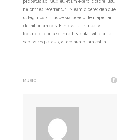
probatus ad. Quo eu etiam exerci dolore, usu
ne omnes referrentur. Ex eam diceret denique,
ut legimus similique vix, te equidem apeirian
definitionem eos. Ei movet elitr mea. Vis
legendos conceptam ad. Fabulas vituperata
sadipscing ei quo, altera numquam est in.
MUSIC