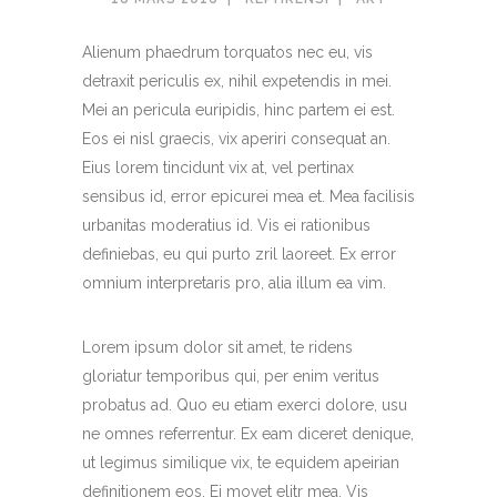
Alienum phaedrum torquatos nec eu, vis
detraxit periculis ex, nihil expetendis in mei.
Mei an pericula euripidis, hinc partem ei est.
Eos ei nisl graecis, vix aperiri consequat an.
Eius lorem tincidunt vix at, vel pertinax
sensibus id, error epicurei mea et. Mea facilisis
urbanitas moderatius id. Vis ei rationibus
definiebas, eu qui purto zril laoreet. Ex error
omnium interpretaris pro, alia illum ea vim.
Lorem ipsum dolor sit amet, te ridens
gloriatur temporibus qui, per enim veritus
probatus ad. Quo eu etiam exerci dolore, usu
ne omnes referrentur. Ex eam diceret denique,
ut legimus similique vix, te equidem apeirian
definitionem eos. Ei movet elitr mea. Vis