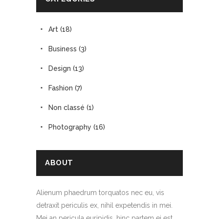
Art
(18)
Business
(3)
Design
(13)
Fashion
(7)
Non classé
(1)
Photography
(16)
ABOUT
Alienum phaedrum torquatos nec eu, vis
detraxit periculis ex, nihil expetendis in mei.
Mei an pericula euripidis, hinc partem ei est.