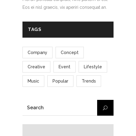
Eos ei nisl graecis, vix aperiri consequat an.
TAGS
Company
Concept
Creative
Event
Lifestyle
Music
Popular
Trends
SEARCH