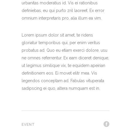
urbanitas moderatius id. Vis ei rationibus
definiebas, eu qui purto zril laoreet. Ex error
omnium interpretaris pro, alia illum ea vim.
Lorem ipsum dolor sit amet, te ridens
gloriatur temporibus qui, per enim veritus
probatus ad. Quo eu etiam exerci dolore, usu
ne omnes referrentur. Ex eam diceret denique,
ut legimus similique vix, te equidem apeirian
definitionem eos. Ei movet elitr mea. Vis
legendos conceptam ad. Fabulas vituperata
sadipscing ei quo, altera numquam est in.
EVENT