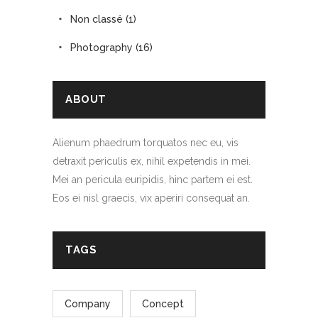
Non classé
(1)
Photography
(16)
ABOUT
Alienum phaedrum torquatos nec eu, vis
detraxit periculis ex, nihil expetendis in mei.
Mei an pericula euripidis, hinc partem ei est.
Eos ei nisl graecis, vix aperiri consequat an.
TAGS
Company
Concept