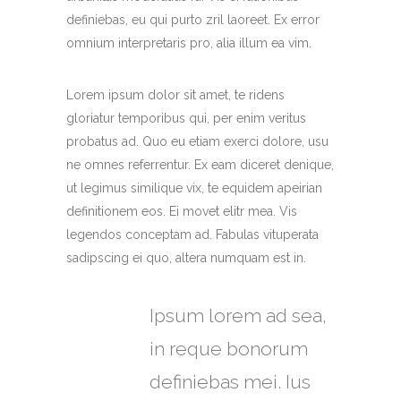
definiebas, eu qui purto zril laoreet. Ex error
omnium interpretaris pro, alia illum ea vim.
Lorem ipsum dolor sit amet, te ridens
gloriatur temporibus qui, per enim veritus
probatus ad. Quo eu etiam exerci dolore, usu
ne omnes referrentur. Ex eam diceret denique,
ut legimus similique vix, te equidem apeirian
definitionem eos. Ei movet elitr mea. Vis
legendos conceptam ad. Fabulas vituperata
sadipscing ei quo, altera numquam est in.
Ipsum lorem ad sea,
in reque bonorum
definiebas mei. Ius