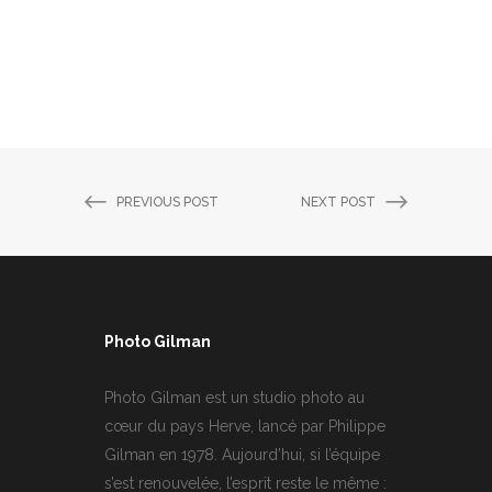
PREVIOUS POST
NEXT POST
Photo Gilman
Photo Gilman est un studio photo au
cœur du pays Herve, lancé par Philippe
Gilman en 1978. Aujourd’hui, si l’équipe
s’est renouvelée, l’esprit reste le même :