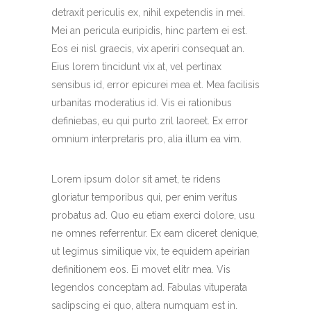
detraxit periculis ex, nihil expetendis in mei.
Mei an pericula euripidis, hinc partem ei est.
Eos ei nisl graecis, vix aperiri consequat an.
Eius lorem tincidunt vix at, vel pertinax
sensibus id, error epicurei mea et. Mea facilisis
urbanitas moderatius id. Vis ei rationibus
definiebas, eu qui purto zril laoreet. Ex error
omnium interpretaris pro, alia illum ea vim.
Lorem ipsum dolor sit amet, te ridens
gloriatur temporibus qui, per enim veritus
probatus ad. Quo eu etiam exerci dolore, usu
ne omnes referrentur. Ex eam diceret denique,
ut legimus similique vix, te equidem apeirian
definitionem eos. Ei movet elitr mea. Vis
legendos conceptam ad. Fabulas vituperata
sadipscing ei quo, altera numquam est in.