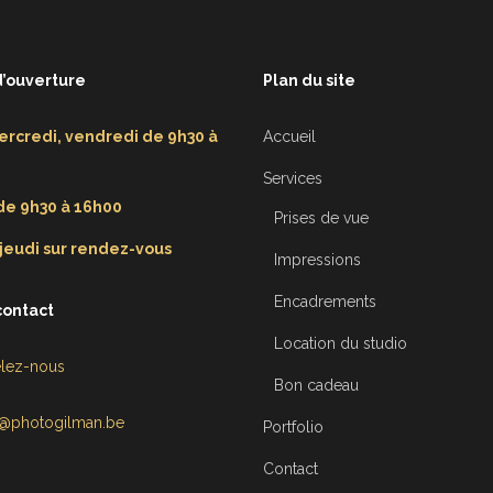
d’ouverture
Plan du site
ercredi, vendredi de 9h30 à
Accueil
Services
e 9h30 à 16h00
Prises de vue
 jeudi sur rendez-vous
Impressions
Encadrements
contact
Location du studio
lez-nous
Bon cadeau
o@photogilman.be
Portfolio
Contact