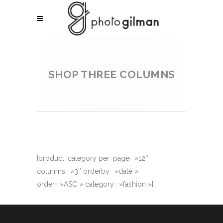
SHOP THREE COLUMNS
[product_category per_page= »12″
columns= »3″ orderby= »date »
order= »ASC » category= »fashion »]