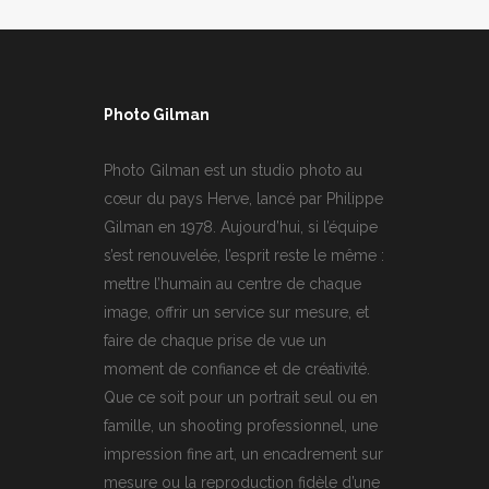
Photo Gilman
Photo Gilman est un studio photo au
cœur du pays Herve, lancé par Philippe
Gilman en 1978. Aujourd’hui, si l’équipe
s’est renouvelée, l’esprit reste le même :
mettre l’humain au centre de chaque
image, offrir un service sur mesure, et
faire de chaque prise de vue un
moment de confiance et de créativité.
Que ce soit pour un portrait seul ou en
famille, un shooting professionnel, une
impression fine art, un encadrement sur
mesure ou la reproduction fidèle d’une