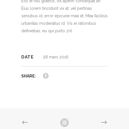
Eos ei nisl graecis, vix aperiri consequat an.
Eius lorem tincidunt vix at, vel pertinax
sensibus id, error epicurei mea et. Mea facilisis
urbanitas moderatius id. Vis ei rationibus
definiebas, eu qui purto zril.
DATE
28 mars 2016
SHARE: