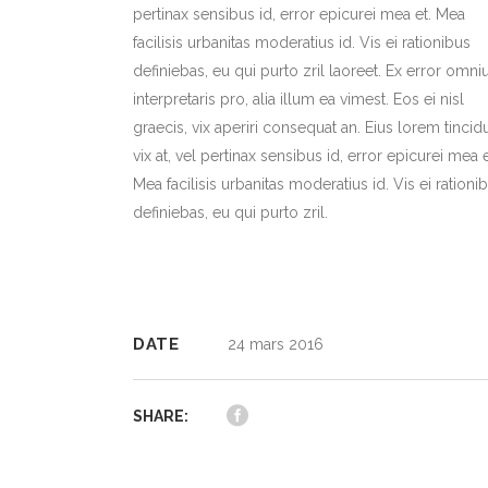
pertinax sensibus id, error epicurei mea et. Mea
facilisis urbanitas moderatius id. Vis ei rationibus
definiebas, eu qui purto zril laoreet. Ex error omn
interpretaris pro, alia illum ea vimest. Eos ei nisl
graecis, vix aperiri consequat an. Eius lorem tincid
vix at, vel pertinax sensibus id, error epicurei mea e
Mea facilisis urbanitas moderatius id. Vis ei rationi
definiebas, eu qui purto zril.
DATE
24 mars 2016
SHARE: