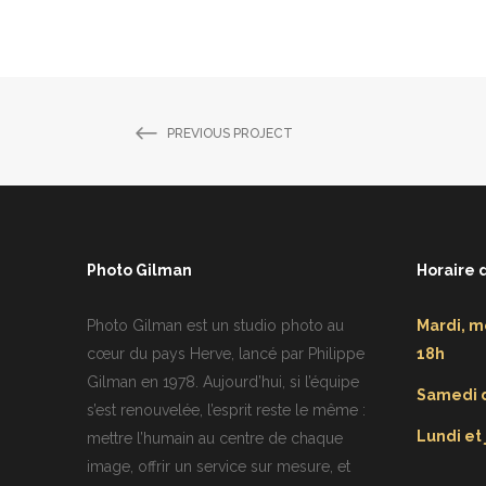
PREVIOUS PROJECT
Photo Gilman
Horaire 
Photo Gilman est un studio photo au
Mardi, m
cœur du pays Herve, lancé par Philippe
18h
Gilman en 1978. Aujourd’hui, si l’équipe
Samedi d
s’est renouvelée, l’esprit reste le même :
Lundi et
mettre l’humain au centre de chaque
image, offrir un service sur mesure, et