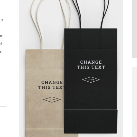
ium
unt
t.
bus