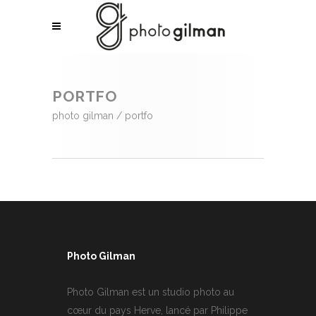
PORTFO
photo gilman
/
portfo
Photo Gilman
Photo Gilman est un studio photo au
cœur du pays Herve, lancé par Philippe