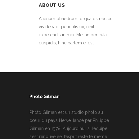
ABOUT US
Alienum phaedrum torquatos nec eu,
vis detraxit periculis ex, nihil
expetendis in mei. Mei an pericula
euripidis, hinc partem ei est.
Photo Gilman
Photo Gilman est un studio photo au
cœur du pays Herve, lancé par Philippe
Gilman en 1978. Aujourd’hui, si l’équipe
s’est renouvelée, l’esprit reste le même :