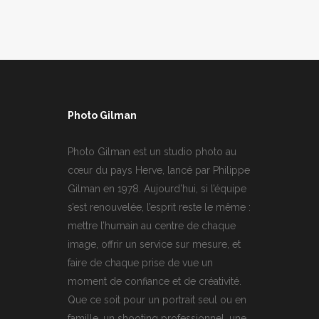
Photo Gilman
Photo Gilman est un studio photo au
cœur du pays Herve, lancé par Philippe
Gilman en 1978. Aujourd’hui, si l’équipe
s’est renouvelée, l’esprit reste le même :
mettre l’humain au centre de chaque
image, offrir un service sur mesure, et
faire de chaque prise de vue un
moment de confiance et de créativité.
Que ce soit pour un portrait seul ou en
famille, un shooting professionnel, une