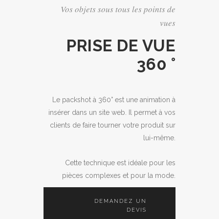
Vos objets sous tous les points de
vues
PRISE DE VUE
360 °
Le packshot à 360° est une animation à
insérer dans un site web. Il permet à vos
clients de faire tourner votre produit sur
lui-même.
Cette technique est idéale pour les
pièces complexes et pour la mode.
DEMANDEZ UN
DEVIS